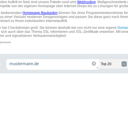
uellen Auftritt im Netz sind unsere Pakete rund ums
Webhosting
: Maßgeschneiderte A
tprojekte von der eigenen Homepage über Internet-Shops bis zu Lösungen für gr
zu bedienenden
Homepage-Baukasten
können Sie ohne Programmierkenntnisse Ihre
aus einer Vielzahl moderner Designvorlagen und passen Sie diese ganz nach Ihre
ziert zu Ihrem individuellen Internetauftritt.
ir bei Checkdomain groß. Sie können deshalb bei uns nicht nur eine eigene
Domai
 sich auch über das Thema SSL informieren und SSL-Zertifikate erwerben. Mit ein
zer und signalisieren Vertrauenswürdigkeit.
pressum
.
Top 20