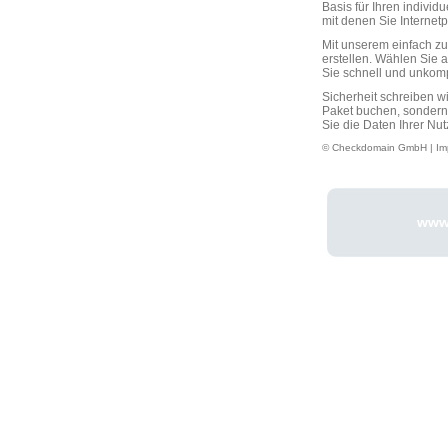
Basis für Ihren individ
mit denen Sie Interne
Mit unserem einfach 
erstellen. Wählen Sie 
Sie schnell und unkompli
Sicherheit schreiben w
Paket buchen, sondern
Sie die Daten Ihrer Nut
© Checkdomain GmbH |
Im
www